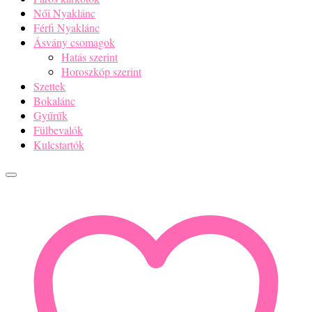
Női Nyaklánc
Férfi Nyaklánc
Ásvány csomagok
Hatás szerint
Horoszkóp szerint
Szettek
Bokalánc
Gyűrűk
Fülbevalók
Kulcstartók