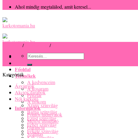
Ahol mindig megtalálod, amit keresel...
Kezdőlap
/
Női karkötő
/
Arany színvilág
Keresés
a
következőre:
Főoldal
Kategóriák
Termékek
A kedvenceim
Ásványok
A kosaram
Akciós darabok
Pénztár
Női karkötő
A fiókom
Arany színvilág
Információk
Barna színvilág
Fontos tudnivalók
Ezüst színvilág
Mérési útmutató
Fehér színvilág
Garancia
Fekete színvilág
Szállítás
Kék színvilág