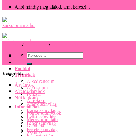
Ahol mindig megtalálod, amit keresel...
Kezdőlap
/
Női karkötő
/
Púder színvilág
Keresés
a
következőre:
Főoldal
Kategóriák
Termékek
A kedvenceim
Ásványok
A kosaram
Akciós darabok
Pénztár
Női karkötő
A fiókom
Arany színvilág
Információk
Barna színvilág
Fontos tudnivalók
Ezüst színvilág
Mérési útmutató
Fehér színvilág
Garancia
Fekete színvilág
Szállítás
Kék színvilág