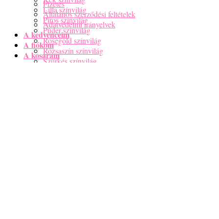
Fizetés
Lilla színvilág
Általános szerződési feltételek
Piros színvilág
Adatvédelmi irányelvek
Púder színvilág
A kedvenceim
Rosegold színvilág
A fiókom
Rózsaszín színvilág
A kosaram
Szürkés színvilág
Zöld színvilág
Vegyes színvilág
Férfi karkötő
Anya-Lánya karkötők
Nincsenek termékek a kosárban.
Horoszkópos Karkötők
Csakra karkötők
Menu
Ásvány karkötők hatás szerint
Páros karkötők
Kosár
Női Nyaklánc
Férfi Nyaklánc
Nincsenek termékek a kosárban.
Ásvány csomagok
Hatás szerint
Horoszkóp szerint
Szettek
Bokalánc