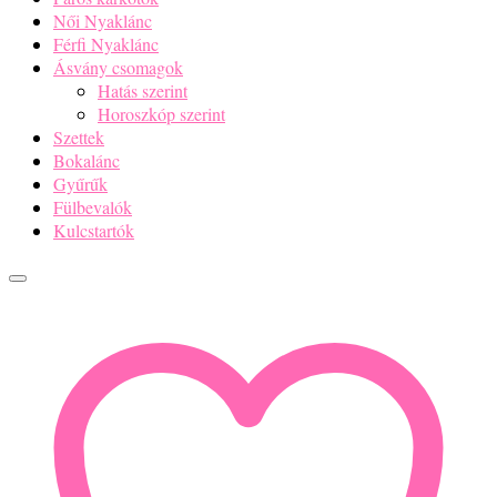
Női Nyaklánc
Férfi Nyaklánc
Ásvány csomagok
Hatás szerint
Horoszkóp szerint
Szettek
Bokalánc
Gyűrűk
Fülbevalók
Kulcstartók