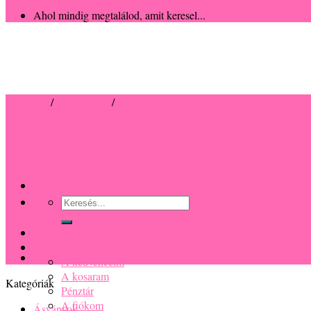
Ahol mindig megtalálod, amit keresel...
Kezdőlap
/
Női karkötő
/
Fehér színvilág
Keresés
a
következőre:
Főoldal
Termékek
A kedvenceim
A kosaram
Kategóriák
Pénztár
A fiókom
Ásványok