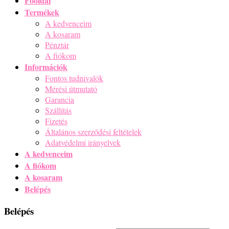
Adatait a törvényes rendelkezéseknek megfelelően kezeljük, az
adatkezelésről szóló tájékoztatónkat a
Adatkezelési tájékoztató
címen találja.
Regisztráció
Igyekszünk minél gyorsabbá, használhatóbbá tenni webáruházunkat,
ehhez sütiket és más hálózati azonosítókat használunk, amelyek
személyes adatokat tartalmazhatnak. Mi és partnereink
hozzáférhetünk ezekhez az adatokhoz, illetve tárolhatjuk azokat az
eszközödön. A "Elfogadom" gombra kattintva hozzájárulsz a sütik
(cookie-k) használatához, valamint a webes viselkedési adatok
felhasználásához. Az adatfeldolgozással és partnereinkkel
kapcsolatos további információkat itt találod:
More info
Accept