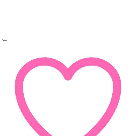
Kedvencekhez adom
Gyors nézet
Ónix, Pirit, Szezámkő ásvány karkötő
Ártartomány:
2 990
Ft
–
3 450
Ft
2
990Ft
-
3
450Ft