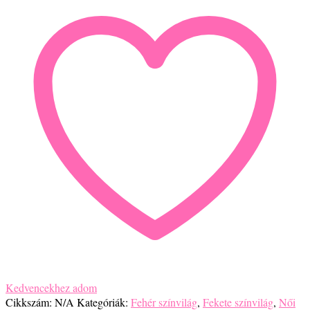
Kedvencekhez adom
Cikkszám:
N/A
Kategóriák:
Fehér színvilág
,
Fekete színvilág
,
Női
karkötő
,
Púder színvilág
,
Rózsaszín színvilág
Leírás
További információk
Jáde Rózsakvarc Ónix Hematit Rodonit 8-mm-es ásványból karkötő.
Méretek
16 cm, 17 cm, 18 cm, 19 cm, 20 cm