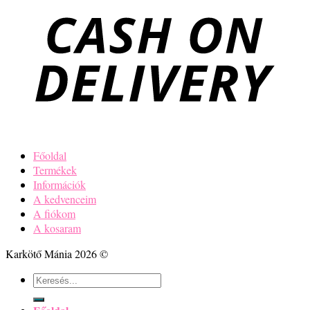
A kedvenceim
A fiókom
A kosaram
Belépés
Belépés
Felhasználónév vagy Email cím
*
Jelszó
*
Emlékezz rám
Belépés
Elfelejtett jelszó?
Regisztráció
E-mail cím
*
Regisztrációval a fiók létrejön és email-ben elküldjük a linket,
amivel beállítható a jelszó.