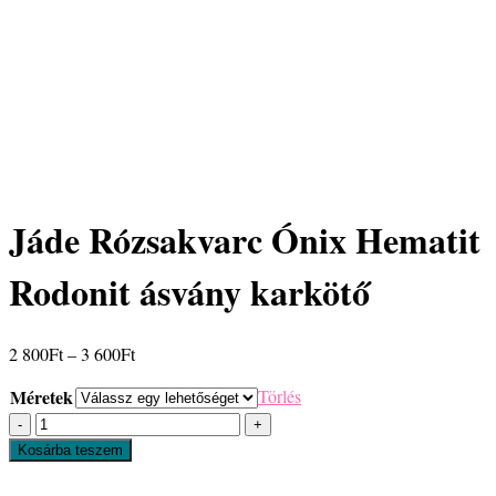
Jáde Rózsakvarc Ónix Hematit
Rodonit ásvány karkötő
Ártartomány:
2 800
Ft
–
3 600
Ft
2
Méretek
Törlés
800Ft
Jáde
-
Rózsakvarc
3
Kosárba teszem
Ónix
600Ft
Hematit
Rodonit
ásvány
karkötő
mennyiség