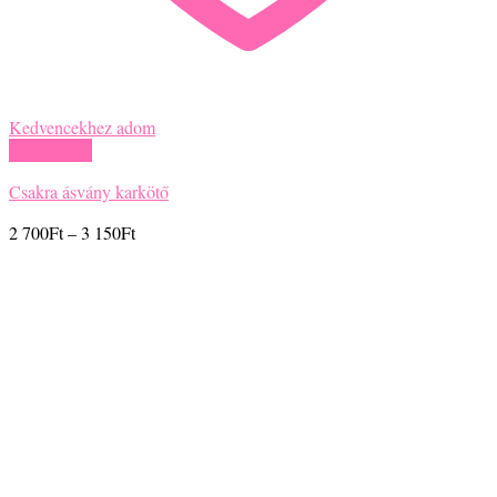
Kedvencekhez adom
Gyors nézet
Afrikai türkiz, Tigrisszem, Ónix, Lávakő, Hematit ásvány karkötő
Ártartomány:
2 990
Ft
–
3 450
Ft
2
990Ft
-
3