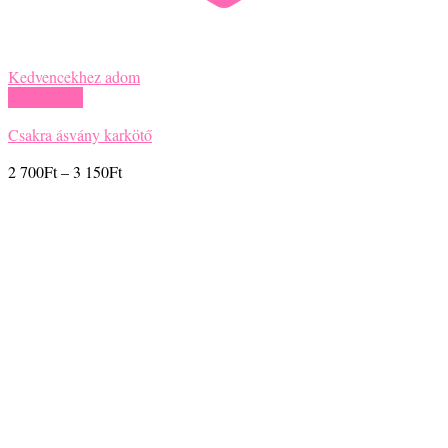
Kedvencekhez adom
Gyors nézet
Fosszilis, Piros tigrisszem, Füstkvarc ásvány karkötő
Ártartomány:
2 900
Ft
–
3 350
Ft
2
900Ft
-
3
350Ft