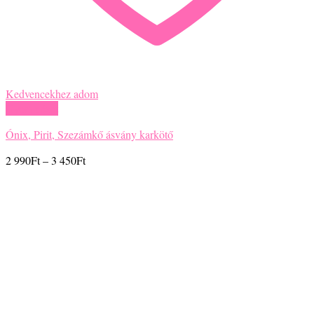
Kedvencekhez adom
Gyors nézet
Csakra ásvány karkötő
Ártartomány:
2 700
Ft
–
3 150
Ft
2
700Ft
-