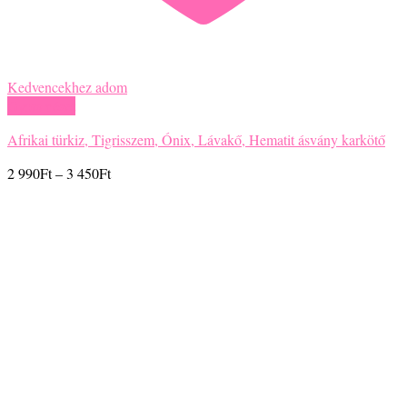
Kedvencekhez adom
Gyors nézet
Csakra ásvány karkötő
Ártartomány:
2 700
Ft
–
3 150
Ft
2
700Ft
-
3
150Ft