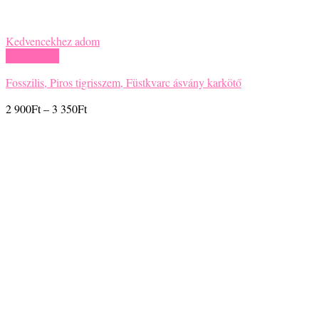
Kedvencekhez adom
Gyors nézet
Türkinit, Képjáspis, Szantálfa, ásvány karkötő
Ártartomány:
2 700
Ft
–
3 150
Ft
2
700Ft
-
3
150Ft