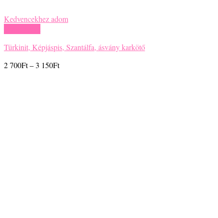
Kedvencekhez adom
Gyors nézet
Képjáspis, Fa, Lávakő, Hematit ásvány karkötő
Ártartomány:
3 190
Ft
–
3 650
Ft
3
190Ft
-
3
650Ft