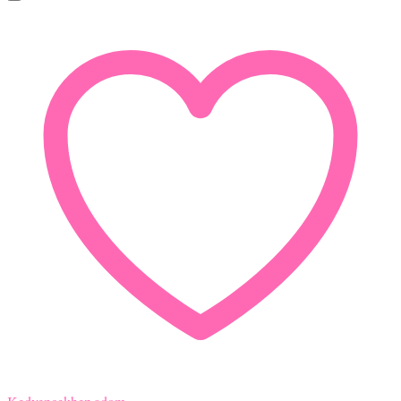
észrevételed van, bátran írd meg! Köszönjük a bizalmad – viseld az
ékszereinket örömmel és egészséggel!