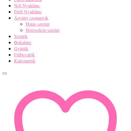
Női Nyaklánc
Férfi Nyaklánc
Ásvány csomagok
Hatás szerint
Horoszkóp szerint
Szettek
Bokalánc
Gyűrűk
Fülbevalók
Kulcstartók