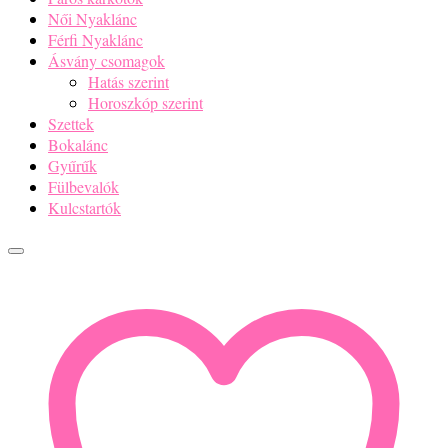
Női Nyaklánc
Férfi Nyaklánc
Ásvány csomagok
Hatás szerint
Horoszkóp szerint
Szettek
Bokalánc
Gyűrűk
Fülbevalók
Kulcstartók