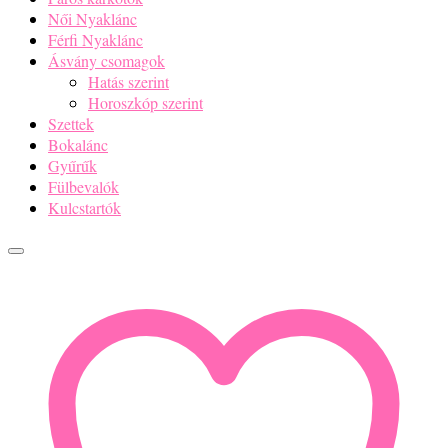
Női Nyaklánc
Férfi Nyaklánc
Ásvány csomagok
Hatás szerint
Horoszkóp szerint
Szettek
Bokalánc
Gyűrűk
Fülbevalók
Kulcstartók