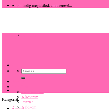
Ahol mindig megtalálod, amit keresel...
Kezdőlap
/
Női Nyaklánc
Keresés
a
következőre:
Főoldal
Termékek
A kedvenceim
A kosaram
Kategóriák
Pénztár
A fiókom
Ásványok