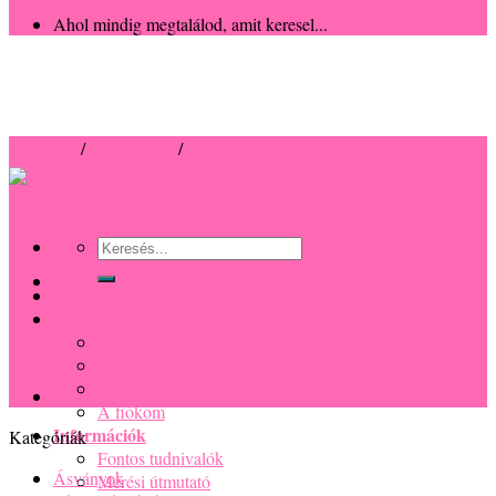
Ahol mindig megtalálod, amit keresel...
Kezdőlap
/
Női karkötő
/
Ezüst színvilág
Keresés
a
következőre:
Főoldal
Termékek
A kedvenceim
A kosaram
Pénztár
A fiókom
Információk
Kategóriák
Fontos tudnivalók
Ásványok
Mérési útmutató