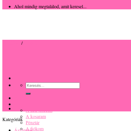
Ahol mindig megtalálod, amit keresel...
Kezdőlap
/
Szettek
Keresés
a
következőre:
Főoldal
Termékek
A kedvenceim
A kosaram
Kategóriák
Pénztár
A fiókom
Ásványok