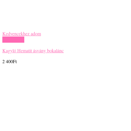
Kedvencekhez adom
Gyors nézet
Kagyló Hematit ásvány bokalánc
2 400
Ft