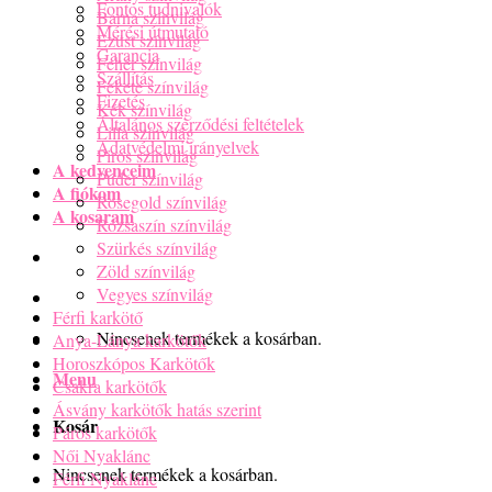
Fontos tudnivalók
Barna színvilág
Mérési útmutató
Ezüst színvilág
Garancia
Fehér színvilág
Szállítás
Fekete színvilág
Fizetés
Kék színvilág
Általános szerződési feltételek
Lilla színvilág
Adatvédelmi irányelvek
Piros színvilág
A kedvenceim
Púder színvilág
A fiókom
Rosegold színvilág
A kosaram
Rózsaszín színvilág
Szürkés színvilág
Zöld színvilág
Vegyes színvilág
Férfi karkötő
Nincsenek termékek a kosárban.
Anya-Lánya karkötők
Horoszkópos Karkötők
Menu
Csakra karkötők
Ásvány karkötők hatás szerint
Kosár
Páros karkötők
Női Nyaklánc
Nincsenek termékek a kosárban.
Férfi Nyaklánc