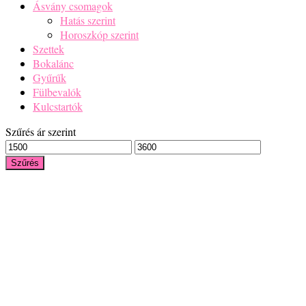
Ásvány csomagok
Hatás szerint
Horoszkóp szerint
Szettek
Bokalánc
Gyűrűk
Fülbevalók
Kulcstartók
Szűrés ár szerint
Min
Max
ár
ár
Szűrés