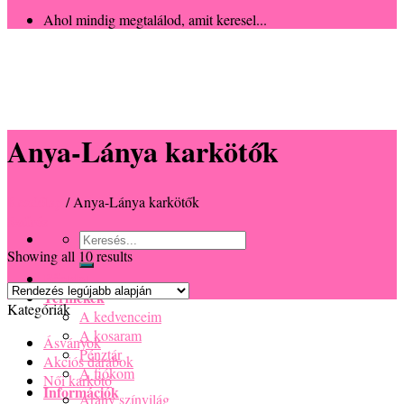
Ahol mindig megtalálod, amit keresel...
Anya-Lánya karkötők
Kezdőlap
/
Anya-Lánya karkötők
Szűrés
Keresés
Showing all 10 results
a
következőre:
Főoldal
Termékek
Kategóriák
A kedvenceim
A kosaram
Ásványok
Pénztár
Akciós darabok
A fiókom
Női karkötő
Információk
Arany színvilág