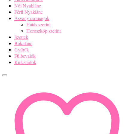
Női Nyaklánc
Férfi Nyaklánc
Ásvány csomagok
Hatás szerint
Horoszkóp szerint
Szettek
Bokalánc
Gyűrűk
Fülbevalók
Kulcstartók