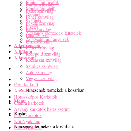
Fontos tudnivalók
Barna színvilág
Mérési útmutató
Ezüst színvilág
Garancia
Fehér színvilág
Szállítás
Fekete színvilág
Fizetés
Kék színvilág
Általános szerződési feltételek
Lilla színvilág
Adatvédelmi irányelvek
Piros színvilág
A kedvenceim
Púder színvilág
A fiókom
Rosegold színvilág
A kosaram
Rózsaszín színvilág
Szürkés színvilág
Zöld színvilág
Vegyes színvilág
Férfi karkötő
Nincsenek termékek a kosárban.
Anya-Lánya karkötők
Horoszkópos Karkötők
Menu
Csakra karkötők
Ásvány karkötők hatás szerint
Kosár
Páros karkötők
Női Nyaklánc
Nincsenek termékek a kosárban.
Férfi Nyaklánc