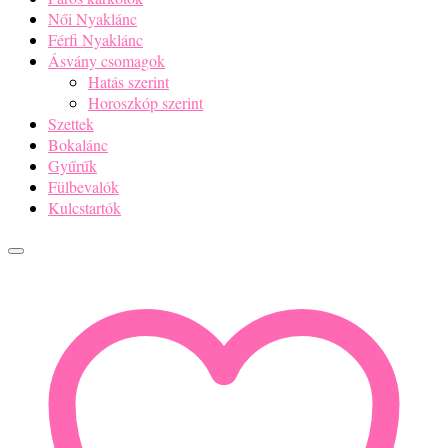
Női Nyaklánc
Férfi Nyaklánc
Ásvány csomagok
Hatás szerint
Horoszkóp szerint
Szettek
Bokalánc
Gyűrűk
Fülbevalók
Kulcstartók