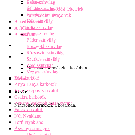
Ezüst színvilág
Fizetés
Fehér színvilág
Általános szerződési feltételek
Fekete színvilág
Adatvédelmi irányelvek
Kék színvilág
A kedvenceim
Lilla színvilág
A fiókom
Piros színvilág
A kosaram
Púder színvilág
Rosegold színvilág
Rózsaszín színvilág
Szürkés színvilág
Zöld színvilág
Nincsenek termékek a kosárban.
Vegyes színvilág
Férfi karkötő
Menu
Anya-Lánya karkötők
Horoszkópos Karkötők
Kosár
Csakra karkötők
Ásvány karkötők hatás szerint
Nincsenek termékek a kosárban.
Páros karkötők
Női Nyaklánc
Férfi Nyaklánc
Ásvány csomagok
Hatás szerint