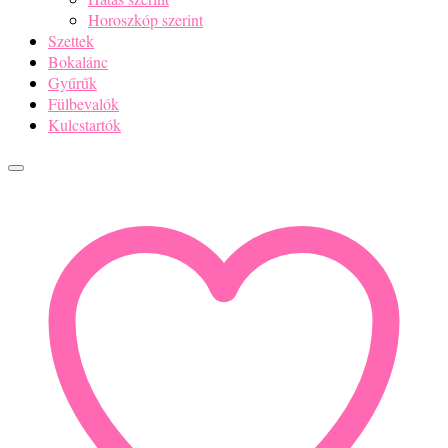
Horoszkóp szerint
Szettek
Bokalánc
Gyűrűk
Fülbevalók
Kulcstartók