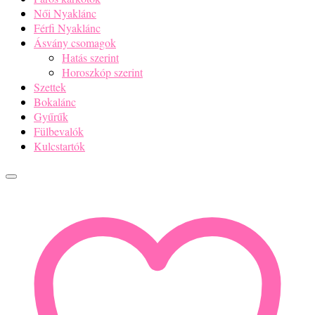
Női Nyaklánc
Férfi Nyaklánc
Ásvány csomagok
Hatás szerint
Horoszkóp szerint
Szettek
Bokalánc
Gyűrűk
Fülbevalók
Kulcstartók