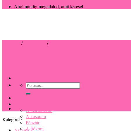
Ahol mindig megtalálod, amit keresel...
Kezdőlap
/
Női karkötő
/
Fehér színvilág
Keresés
a
következőre:
Főoldal
Termékek
A kedvenceim
A kosaram
Kategóriák
Pénztár
A fiókom
Ásványok