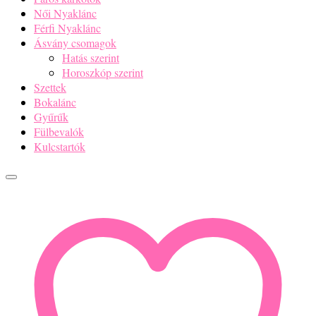
Női Nyaklánc
Férfi Nyaklánc
Ásvány csomagok
Hatás szerint
Horoszkóp szerint
Szettek
Bokalánc
Gyűrűk
Fülbevalók
Kulcstartók