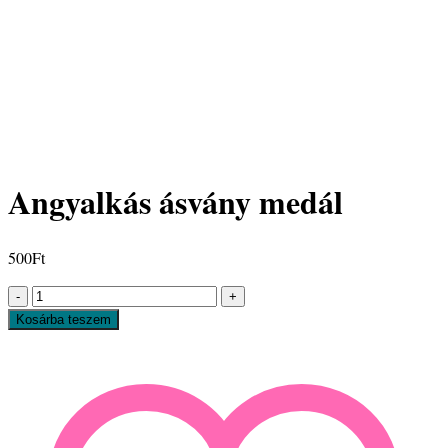
Angyalkás ásvány medál
500
Ft
Angyalkás
ásvány
Kosárba teszem
medál
mennyiség