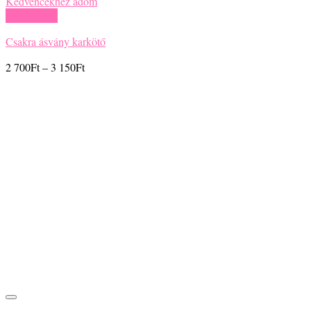
Kedvencekhez adom
Gyors nézet
Csakra ásvány karkötő
Ártartomány:
2 700
Ft
–
3 150
Ft
2
700Ft
-
3
150Ft