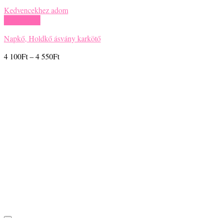
Kedvencekhez adom
Gyors nézet
Napkő, Holdkő ásvány karkötő
Ártartomány:
4 100
Ft
–
4 550
Ft
4
100Ft
-
4
550Ft