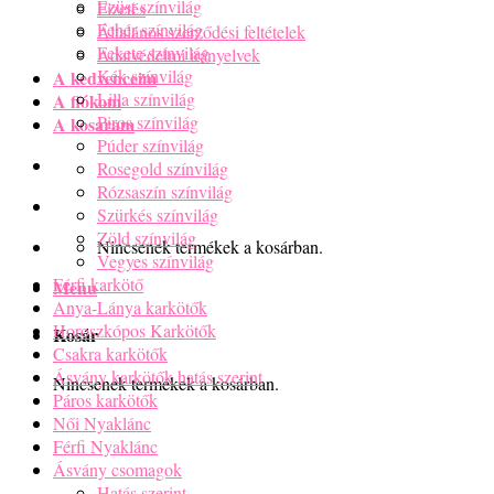
Ezüst színvilág
Fizetés
Fehér színvilág
Általános szerződési feltételek
Fekete színvilág
Adatvédelmi irányelvek
Kék színvilág
A kedvenceim
Lilla színvilág
A fiókom
Piros színvilág
A kosaram
Púder színvilág
Rosegold színvilág
Rózsaszín színvilág
Szürkés színvilág
Zöld színvilág
Nincsenek termékek a kosárban.
Vegyes színvilág
Férfi karkötő
Menu
Anya-Lánya karkötők
Horoszkópos Karkötők
Kosár
Csakra karkötők
Ásvány karkötők hatás szerint
Nincsenek termékek a kosárban.
Páros karkötők
Női Nyaklánc
Férfi Nyaklánc
Ásvány csomagok
Hatás szerint