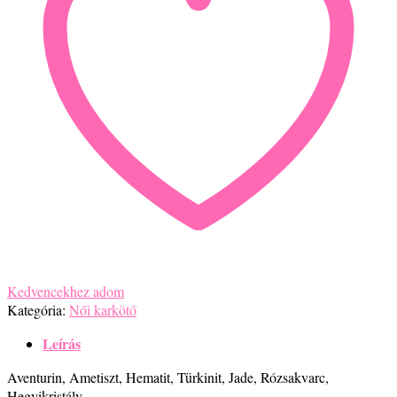
Kedvencekhez adom
Kategória:
Női karkötő
Leírás
Aventurin, Ametiszt, Hematit, Türkinit, Jade, Rózsakvarc,
Hegyikristály