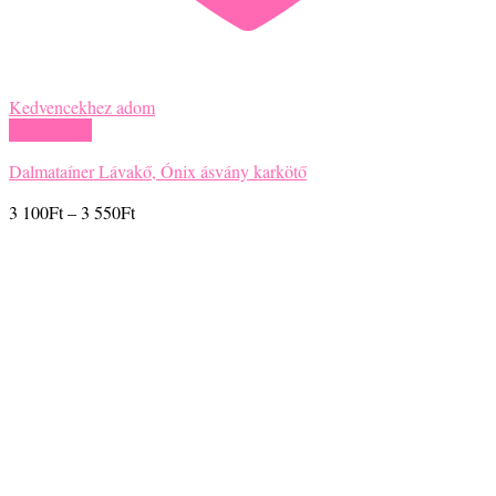
Kedvencekhez adom
Gyors nézet
Dalmataíner Lávakő, Ónix ásvány karkötő
Ártartomány:
3 100
Ft
–
3 550
Ft
3
100Ft
-
3
550Ft