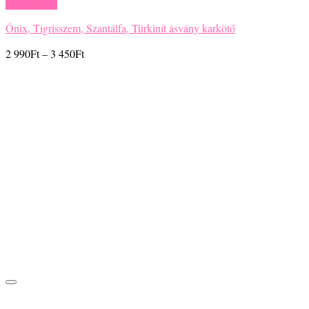
Gyors nézet
Ónix, Tigrisszem, Szantálfa, Türkinit ásvány karkötő
Ártartomány:
2 990
Ft
–
3 450
Ft
2
990Ft
-
3
450Ft