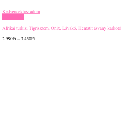
Kedvencekhez adom
Gyors nézet
Afrikai türkiz, Tigrisszem, Ónix, Lávakő, Hematit ásvány karkötő
Ártartomány:
2 990
Ft
–
3 450
Ft
2
990Ft
-
3
450Ft