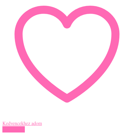
Kedvencekhez adom
Gyors nézet