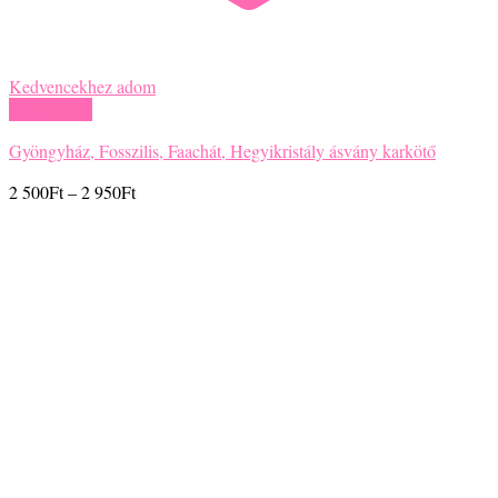
Kedvencekhez adom
Gyors nézet
Gyöngyház, Fosszilis, Faachát, Hegyikristály ásvány karkötő
Ártartomány:
2 500
Ft
–
2 950
Ft
2
500Ft
-
2
950Ft