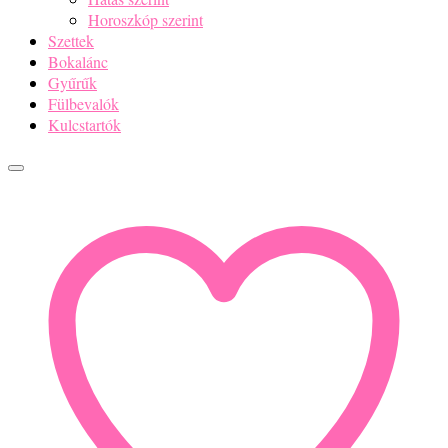
Horoszkóp szerint
Szettek
Bokalánc
Gyűrűk
Fülbevalók
Kulcstartók