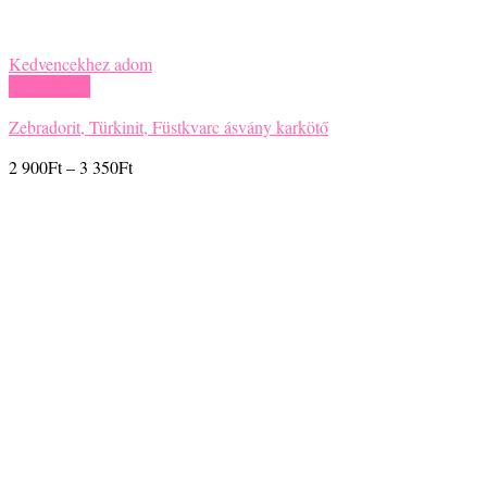
Kedvencekhez adom
Gyors nézet
Zebradorit, Türkinit, Füstkvarc ásvány karkötő
Ártartomány:
2 900
Ft
–
3 350
Ft
2
900Ft
-
3
350Ft