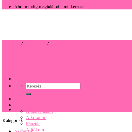
Ahol mindig megtalálod, amit keresel...
Kezdőlap
/
Női karkötő
/
Barna színvilág
Keresés
a
következőre:
Főoldal
Termékek
A kedvenceim
A kosaram
Kategóriák
Pénztár
A fiókom
Ásványok