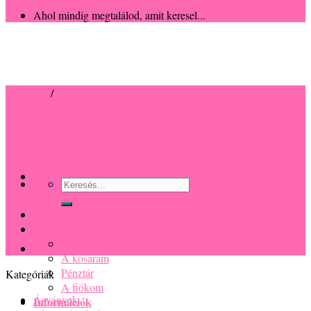
Ahol mindig megtalálod, amit keresel...
Kezdőlap
/
Kulcstartók
Keresés
a
következőre:
Főoldal
Termékek
A kedvenceim
A kosaram
Pénztár
A fiókom
Információk
Kategóriák
Fontos tudnivalók
Ásványok
Mérési útmutató