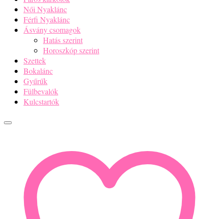
Női Nyaklánc
Férfi Nyaklánc
Ásvány csomagok
Hatás szerint
Horoszkóp szerint
Szettek
Bokalánc
Gyűrűk
Fülbevalók
Kulcstartók