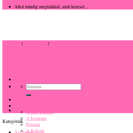
Ahol mindig megtalálod, amit keresel...
Kezdőlap
/
Női karkötő
/
Barna színvilág
Keresés
a
következőre:
Főoldal
Termékek
A kedvenceim
A kosaram
Kategóriák
Pénztár
A fiókom
Ásványok