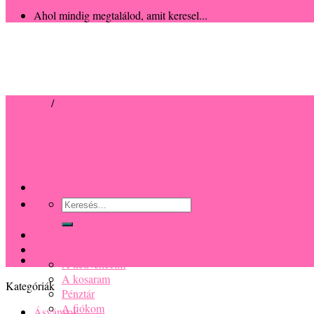
Ahol mindig megtalálod, amit keresel...
Kezdőlap
/
Női karkötő
Keresés
a
következőre:
Főoldal
Termékek
A kedvenceim
A kosaram
Kategóriák
Pénztár
A fiókom
Ásványok