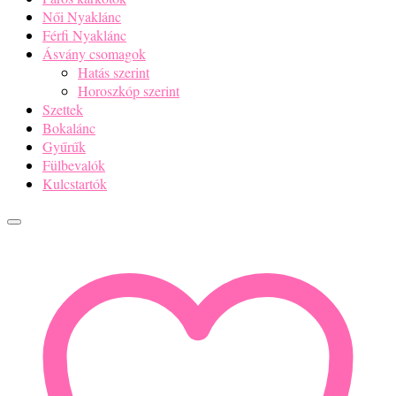
Női Nyaklánc
Férfi Nyaklánc
Ásvány csomagok
Hatás szerint
Horoszkóp szerint
Szettek
Bokalánc
Gyűrűk
Fülbevalók
Kulcstartók