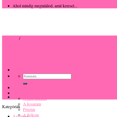
Ahol mindig megtalálod, amit keresel...
Kezdőlap
/
Bokalánc
Keresés
a
következőre:
Főoldal
Termékek
A kedvenceim
A kosaram
Pénztár
A fiókom
Információk
Fontos tudnivalók
Mérési útmutató
Kategóriák
Garancia
Szállítás
Ásványok