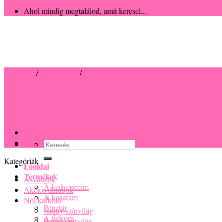
Ahol mindig megtalálod, amit keresel...
Kezdőlap
/
Női karkötő
/
Arany színvilág
Keresés
a
következőre:
Főoldal
Termékek
A kedvenceim
A kosaram
Pénztár
Kategóriák
A fiókom
Információk
Ásványok
Fontos tudnivalók
Akciós darabok
Mérési útmutató
Női karkötő
Garancia
Arany színvilág
Szállítás
Barna színvilág