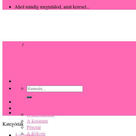
Ahol mindig megtalálod, amit keresel...
Kezdőlap
/
Kulcstartók
Keresés
a
következőre:
Főoldal
Termékek
A kedvenceim
A kosaram
Kategóriák
Pénztár
A fiókom
Ásványok