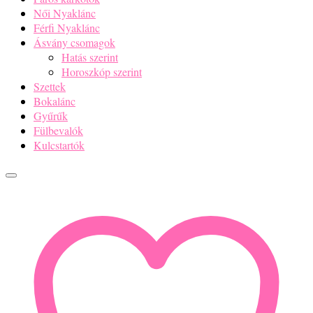
Női Nyaklánc
Férfi Nyaklánc
Ásvány csomagok
Hatás szerint
Horoszkóp szerint
Szettek
Bokalánc
Gyűrűk
Fülbevalók
Kulcstartók