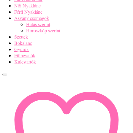
Női Nyaklánc
Férfi Nyaklánc
Ásvány csomagok
Hatás szerint
Horoszkóp szerint
Szettek
Bokalánc
Gyűrűk
Fülbevalók
Kulcstartók