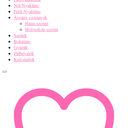
Női Nyaklánc
Férfi Nyaklánc
Ásvány csomagok
Hatás szerint
Horoszkóp szerint
Szettek
Bokalánc
Gyűrűk
Fülbevalók
Kulcstartók