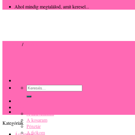
Ahol mindig megtalálod, amit keresel...
Kezdőlap
/
Szettek
Keresés
a
következőre:
Főoldal
Termékek
A kedvenceim
A kosaram
Kategóriák
Pénztár
A fiókom
Ásványok