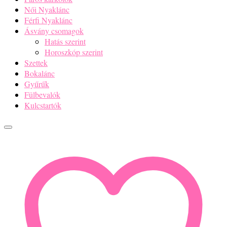
Női Nyaklánc
Férfi Nyaklánc
Ásvány csomagok
Hatás szerint
Horoszkóp szerint
Szettek
Bokalánc
Gyűrűk
Fülbevalók
Kulcstartók