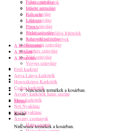
Fehér színvilág
Fontos tudnivalók
Fekete színvilág
Mérési útmutató
Kék színvilág
Garancia
Lilla színvilág
Szállítás
Piros színvilág
Fizetés
Púder színvilág
Általános szerződési feltételek
Rosegold színvilág
Adatvédelmi irányelvek
Rózsaszín színvilág
A kedvenceim
Szürkés színvilág
A fiókom
Zöld színvilág
A kosaram
Vegyes színvilág
Férfi karkötő
Anya-Lánya karkötők
Horoszkópos Karkötők
Csakra karkötők
Nincsenek termékek a kosárban.
Ásvány karkötők hatás szerint
Páros karkötők
Menu
Női Nyaklánc
Férfi Nyaklánc
Kosár
Ásvány csomagok
Hatás szerint
Nincsenek termékek a kosárban.
Horoszkóp szerint