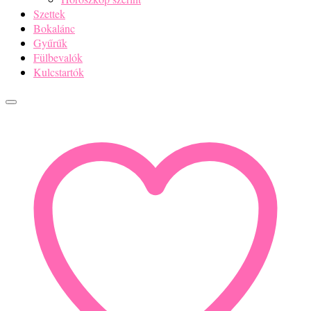
Szettek
Bokalánc
Gyűrűk
Fülbevalók
Kulcstartók