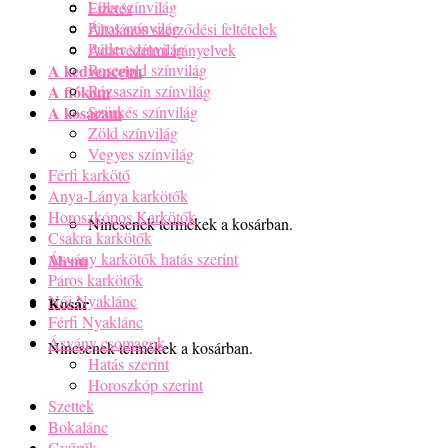
Lilla színvilág
Fizetés
Piros színvilág
Általános szerződési feltételek
Púder színvilág
Adatvédelmi irányelvek
A kedvenceim
Rosegold színvilág
A fiókom
Rózsaszín színvilág
A kosaram
Szürkés színvilág
Zöld színvilág
Vegyes színvilág
Férfi karkötő
Anya-Lánya karkötők
Horoszkópos Karkötők
Nincsenek termékek a kosárban.
Csakra karkötők
Ásvány karkötők hatás szerint
Menu
Páros karkötők
Női Nyaklánc
Kosár
Férfi Nyaklánc
Ásvány csomagok
Nincsenek termékek a kosárban.
Hatás szerint
Horoszkóp szerint
Szettek
Bokalánc
Gyűrűk