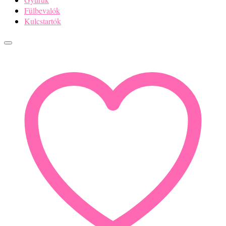
Fülbevalók
Kulcstartók