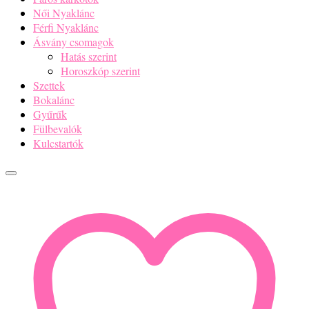
Női Nyaklánc
Férfi Nyaklánc
Ásvány csomagok
Hatás szerint
Horoszkóp szerint
Szettek
Bokalánc
Gyűrűk
Fülbevalók
Kulcstartók