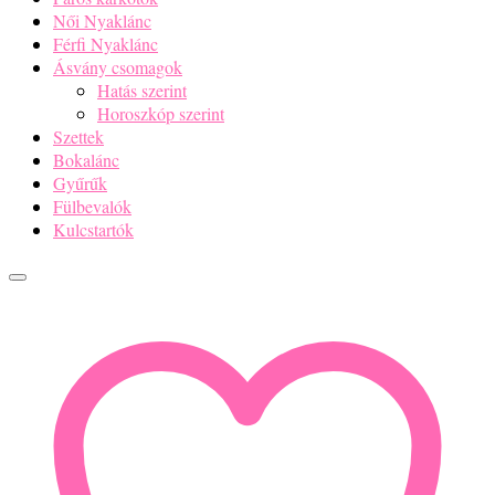
Női Nyaklánc
Férfi Nyaklánc
Ásvány csomagok
Hatás szerint
Horoszkóp szerint
Szettek
Bokalánc
Gyűrűk
Fülbevalók
Kulcstartók