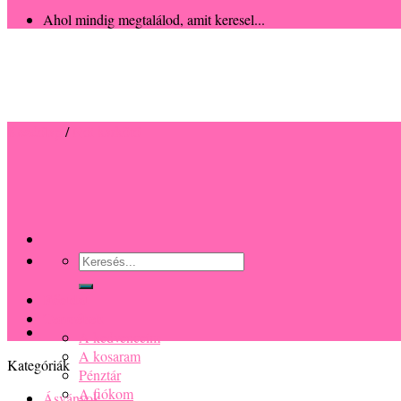
Ahol mindig megtalálod, amit keresel...
Kezdőlap
/
Női karkötő
Keresés
a
következőre:
Főoldal
Termékek
A kedvenceim
A kosaram
Kategóriák
Pénztár
A fiókom
Ásványok