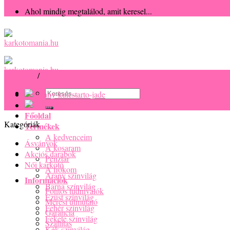
Ahol mindig megtalálod, amit keresel...
Kezdőlap
/
Kulcstartók
Keresés
a
következőre:
Főoldal
Kategóriák
Termékek
A kedvenceim
Ásványok
A kosaram
Akciós darabok
Pénztár
Női karkötő
A fiókom
Arany színvilág
Információk
Barna színvilág
Fontos tudnivalók
Ezüst színvilág
Mérési útmutató
Fehér színvilág
Garancia
Fekete színvilág
Szállítás
Kék színvilág