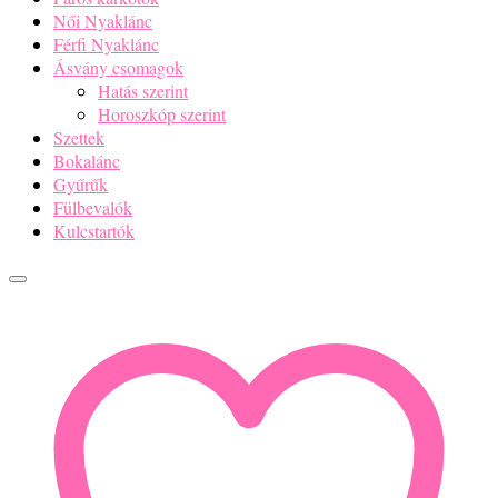
Női Nyaklánc
Férfi Nyaklánc
Ásvány csomagok
Hatás szerint
Horoszkóp szerint
Szettek
Bokalánc
Gyűrűk
Fülbevalók
Kulcstartók