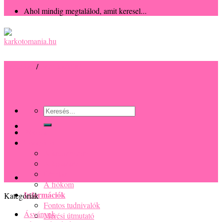
Ahol mindig megtalálod, amit keresel...
Kezdőlap
/
Férfi karkötő
Keresés
a
következőre:
Főoldal
Termékek
A kedvenceim
A kosaram
Pénztár
A fiókom
Információk
Kategóriák
Fontos tudnivalók
Ásványok
Mérési útmutató