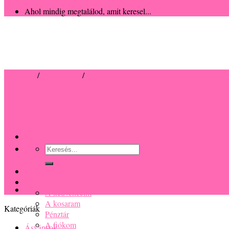
Ahol mindig megtalálod, amit keresel...
Kezdőlap
/
Női karkötő
/
Fekete színvilág
Keresés
a
következőre:
Főoldal
Termékek
A kedvenceim
A kosaram
Kategóriák
Pénztár
A fiókom
Ásványok