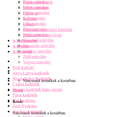
Ezüst színvilág
Fontos tudnivalók
Fehér színvilág
Mérési útmutató
Fekete színvilág
Garancia
Kék színvilág
Szállítás
Lilla színvilág
Fizetés
Piros színvilág
Általános szerződési feltételek
Púder színvilág
Adatvédelmi irányelvek
Rosegold színvilág
A kedvenceim
Rózsaszín színvilág
A fiókom
Szürkés színvilág
A kosaram
Zöld színvilág
Vegyes színvilág
Férfi karkötő
Anya-Lánya karkötők
Horoszkópos Karkötők
Nincsenek termékek a kosárban.
Csakra karkötők
Ásvány karkötők hatás szerint
Menu
Páros karkötők
Női Nyaklánc
Kosár
Férfi Nyaklánc
Ásvány csomagok
Nincsenek termékek a kosárban.
Hatás szerint