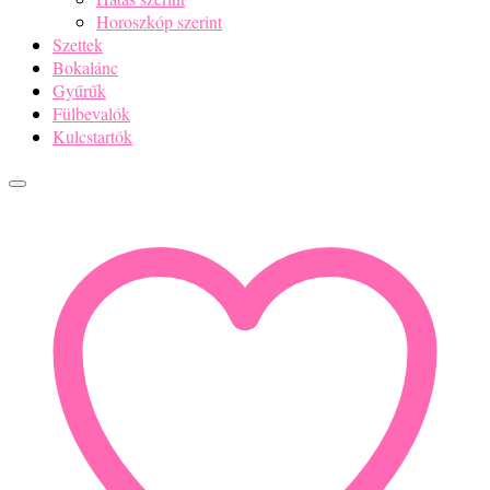
Horoszkóp szerint
Szettek
Bokalánc
Gyűrűk
Fülbevalók
Kulcstartók