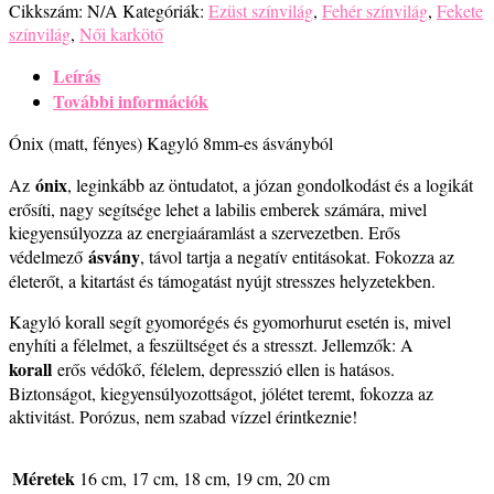
Cikkszám:
N/A
Kategóriák:
Ezüst színvilág
,
Fehér színvilág
,
Fekete
színvilág
,
Női karkötő
Leírás
További információk
Ónix (matt, fényes) Kagyló 8mm-es ásványból
ónix
Az
, leginkább az öntudatot, a józan gondolkodást és a logikát
erősíti, nagy segítsége lehet a labilis emberek számára, mivel
kiegyensúlyozza az energiaáramlást a szervezetben. Erős
ásvány
védelmező
, távol tartja a negatív entitásokat. Fokozza az
életerőt, a kitartást és támogatást nyújt stresszes helyzetekben.
Kagyló korall segít gyomorégés és gyomorhurut esetén is, mivel
enyhíti a félelmet, a feszültséget és a stresszt. Jellemzők: A
korall
erős védőkő, félelem, depresszió ellen is hatásos.
Biztonságot, kiegyensúlyozottságot, jólétet teremt, fokozza az
aktivitást. Porózus, nem szabad vízzel érintkeznie!
Méretek
16 cm, 17 cm, 18 cm, 19 cm, 20 cm