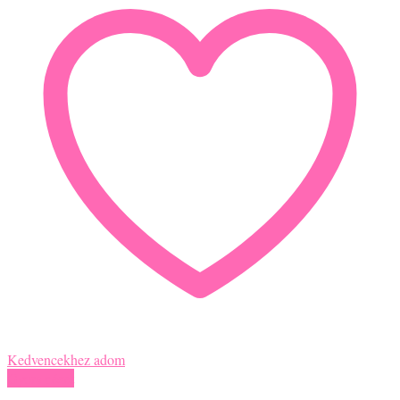
Kedvencekhez adom
Gyors nézet