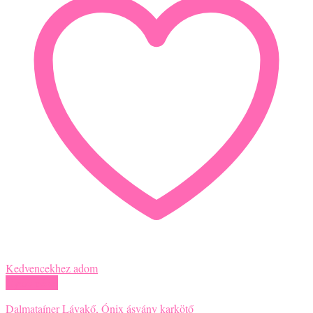
Kedvencekhez adom
Gyors nézet
Dalmataíner Lávakő, Ónix ásvány karkötő