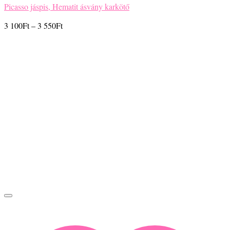
Picasso jáspis, Hematit ásvány karkötő
Ártartomány:
3 100
Ft
–
3 550
Ft
3
100Ft
-
3
550Ft