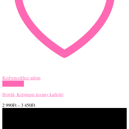
Kedvencekhez adom
Gyors nézet
Howlit, Képjáspis ásvány karkötő
Ártartomány:
2 990
Ft
–
3 450
Ft
2
990Ft
-
3