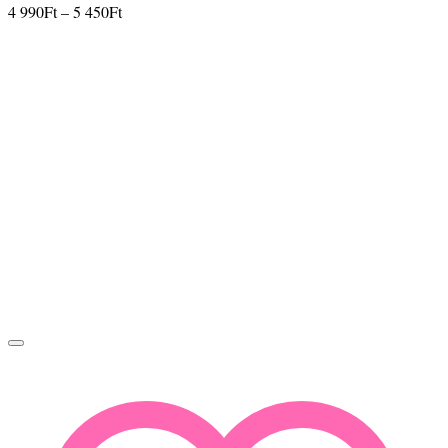
Ártartomány:
4 990
Ft
–
5 450
Ft
4
990Ft
-
5
450Ft