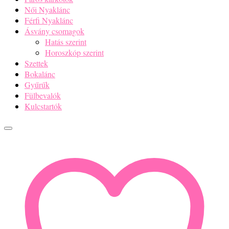
Női Nyaklánc
Férfi Nyaklánc
Ásvány csomagok
Hatás szerint
Horoszkóp szerint
Szettek
Bokalánc
Gyűrűk
Fülbevalók
Kulcstartók