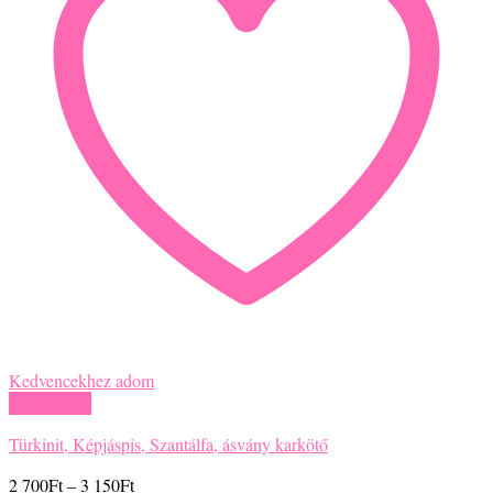
Kedvencekhez adom
Gyors nézet
Türkinit, Képjáspis, Szantálfa, ásvány karkötő
Ártartomány:
2 700
Ft
–
3 150
Ft