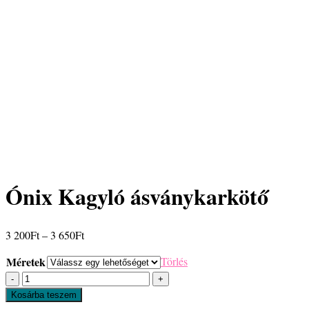
Ónix Kagyló ásványkarkötő
Ártartomány:
3 200
Ft
–
3 650
Ft
3
Méretek
Törlés
200Ft
Ónix
-
Kagyló
3
Kosárba teszem
ásványkarkötő
650Ft