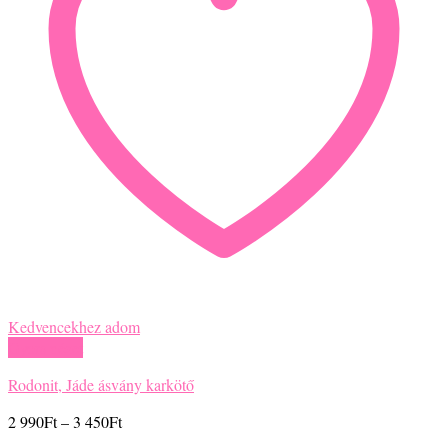
Kedvencekhez adom
Gyors nézet
Rodonit, Jáde ásvány karkötő
Ártartomány:
2 990
Ft
–
3 450
Ft
2