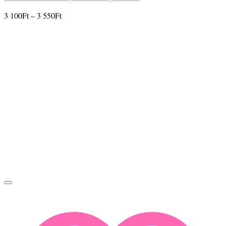
Ártartomány:
3 100
Ft
–
3 550
Ft
3
100Ft
-
3
550Ft