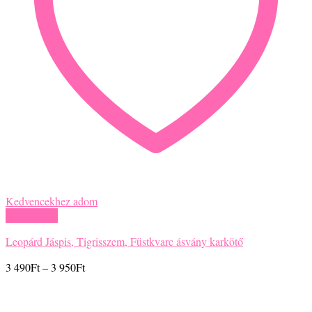
Kedvencekhez adom
Gyors nézet
Leopárd Jáspis, Tigrisszem, Füstkvarc ásvány karkötő
Ártartomány:
3 490
Ft
–
3 950
Ft
3
490Ft
-