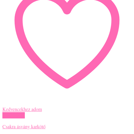
Kedvencekhez adom
Gyors nézet
Csakra ásvány karkötő