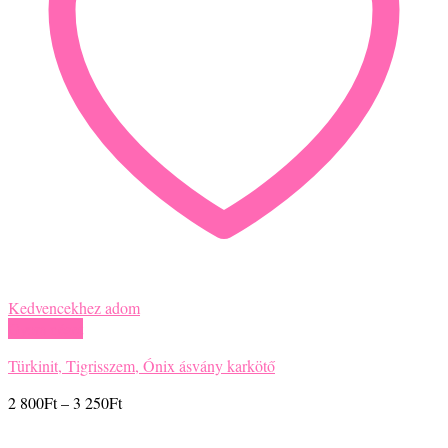
Kedvencekhez adom
Gyors nézet
Türkinit, Tigrisszem, Ónix ásvány karkötő
Ártartomány:
2 800
Ft
–
3 250
Ft
2
800Ft