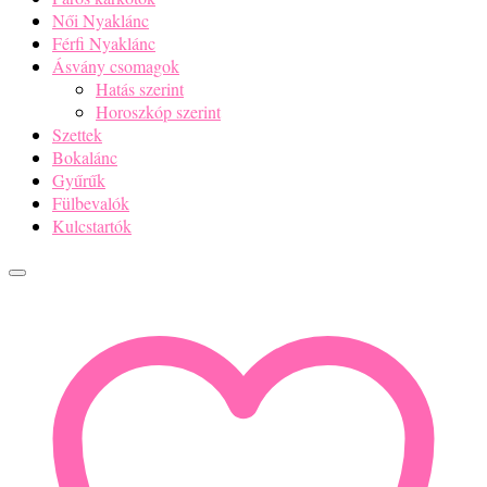
Női Nyaklánc
Férfi Nyaklánc
Ásvány csomagok
Hatás szerint
Horoszkóp szerint
Szettek
Bokalánc
Gyűrűk
Fülbevalók
Kulcstartók