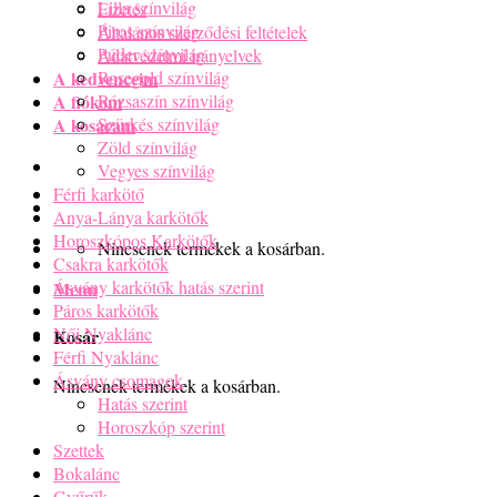
Lilla színvilág
Fizetés
Piros színvilág
Általános szerződési feltételek
Púder színvilág
Adatvédelmi irányelvek
A kedvenceim
Rosegold színvilág
A fiókom
Rózsaszín színvilág
A kosaram
Szürkés színvilág
Zöld színvilág
Vegyes színvilág
Férfi karkötő
Anya-Lánya karkötők
Horoszkópos Karkötők
Nincsenek termékek a kosárban.
Csakra karkötők
Ásvány karkötők hatás szerint
Menu
Páros karkötők
Női Nyaklánc
Kosár
Férfi Nyaklánc
Ásvány csomagok
Nincsenek termékek a kosárban.
Hatás szerint
Horoszkóp szerint
Szettek
Bokalánc
Gyűrűk