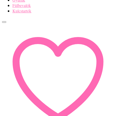
Fülbevalók
Kulcstartók