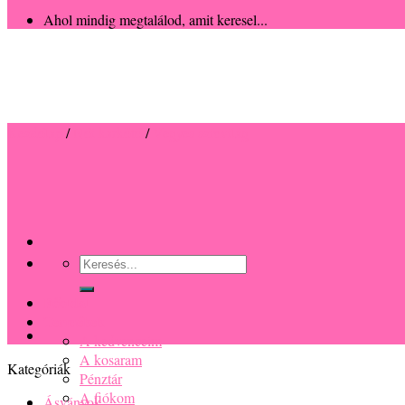
Ahol mindig megtalálod, amit keresel...
Kezdőlap
/
Női karkötő
/
Vegyes színvilág
Keresés
a
következőre:
Főoldal
Termékek
A kedvenceim
A kosaram
Kategóriák
Pénztár
A fiókom
Ásványok