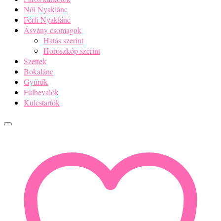
Női Nyaklánc
Férfi Nyaklánc
Ásvány csomagok
Hatás szerint
Horoszkóp szerint
Szettek
Bokalánc
Gyűrűk
Fülbevalók
Kulcstartók